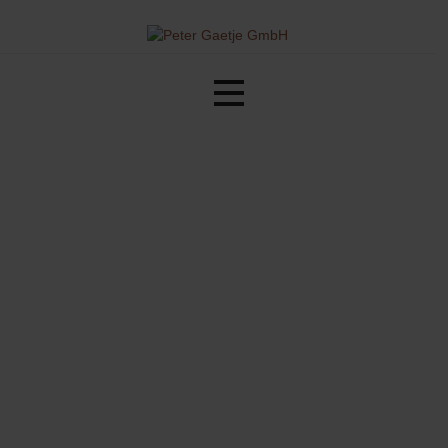
Holz-Aussenanlagen aus Norderstedt
Peter Gaetje GmbH