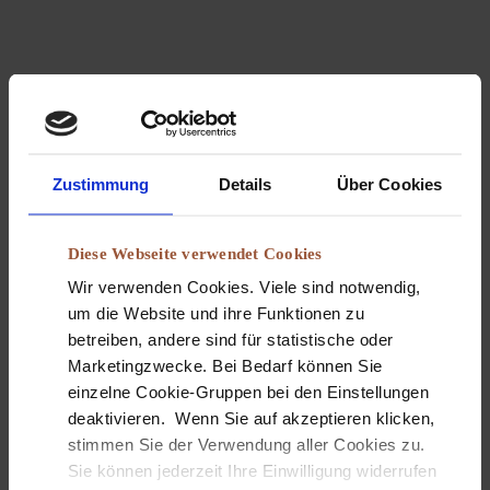
Zustimmung
Details
Über Cookies
Diese Webseite verwendet Cookies
Wir verwenden Cookies. Viele sind notwendig,
um die Website und ihre Funktionen zu
betreiben, andere sind für statistische oder
Marketingzwecke. Bei Bedarf können Sie
einzelne Cookie-Gruppen bei den Einstellungen
Peter Gätje GmbH
deaktivieren. Wenn Sie auf akzeptieren klicken,
Unser Team freut sich auf Sie
stimmen Sie der Verwendung aller Cookies zu.
Sie können jederzeit Ihre Einwilligung widerrufen
Die Weiterentwicklung der Holz-Aussenanlagen P.